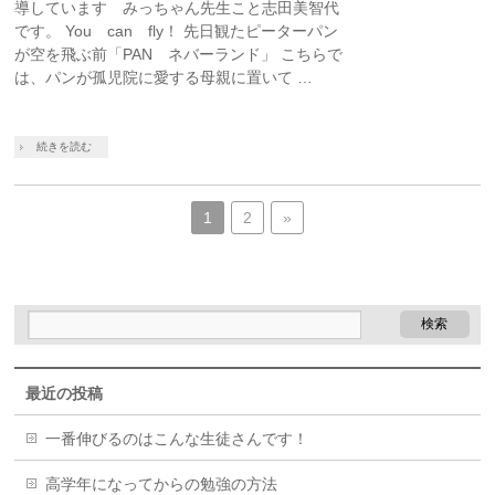
導しています みっちゃん先生こと志田美智代
です。 You can fly！ 先日観たピーターパン
が空を飛ぶ前「PAN ネバーランド」 こちらで
は、パンが孤児院に愛する母親に置いて …
続きを読む
1
2
»
最近の投稿
一番伸びるのはこんな生徒さんです！
高学年になってからの勉強の方法