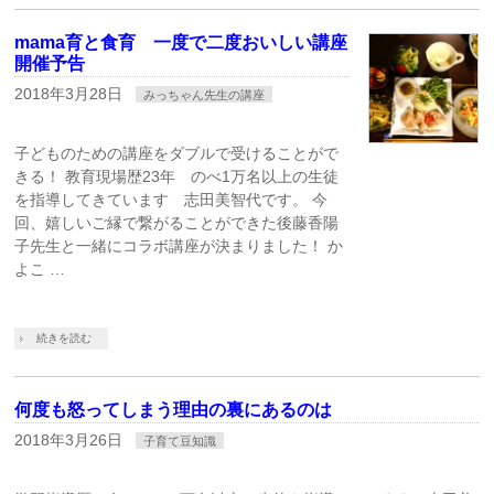
mama育と食育 一度で二度おいしい講座
開催予告
2018年3月28日
みっちゃん先生の講座
子どものための講座をダブルで受けることがで
きる！ 教育現場歴23年 のべ1万名以上の生徒
を指導してきています 志田美智代です。 今
回、嬉しいご縁で繋がることができた後藤香陽
子先生と一緒にコラボ講座が決まりました！ か
よこ …
続きを読む
何度も怒ってしまう理由の裏にあるのは
2018年3月26日
子育て豆知識