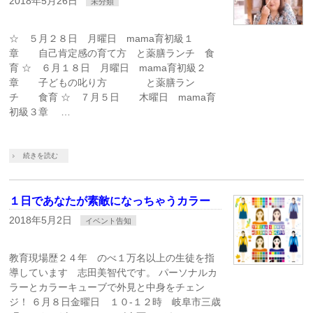
2018年5月26日
未分類
☆ ５月２８日 月曜日 mama育初級１
章 自己肯定感の育て方 と薬膳ランチ 食
育 ☆ ６月１８日 月曜日 mama育初級２
章 子どもの叱り方 と薬膳ラン
チ 食育 ☆ ７月５日 木曜日 mama育
初級３章 …
続きを読む
１日であなたが素敵になっちゃうカラー
2018年5月2日
イベント告知
教育現場歴２４年 のべ１万名以上の生徒を指
導しています 志田美智代です。 パーソナルカ
ラーとカラーキューブで外見と中身をチェン
ジ！ ６月８日金曜日 １０-１２時 岐阜市三歳