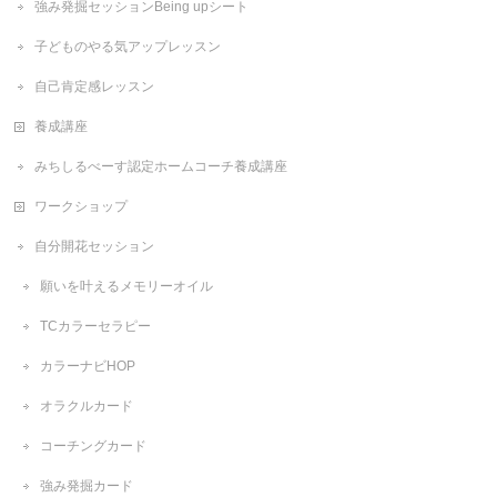
強み発掘セッションBeing upシート
子どものやる気アップレッスン
自己肯定感レッスン
養成講座
みちしるべーす認定ホームコーチ養成講座
ワークショップ
自分開花セッション
願いを叶えるメモリーオイル
TCカラーセラピー
カラーナビHOP
オラクルカード
コーチングカード
強み発掘カード