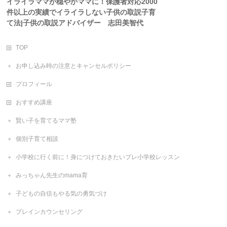
イライラママが穏やかママに！保護者対応2000
件以上の実績でイライラしない子供の取説子育
て法|子供の取説アドバイザー 志田美智代
TOP
お申し込み時の注意とキャンセルポリシー
プロフィール
おすすめ講座
賢い子を育てるママ塾
個別子育て相談
小学校に行く前に！身につけておきたいプレ小学校レッスン
みっちゃん先生のmama育
子どもの自信もやる気の勇気づけ
ブレインカウンセリング