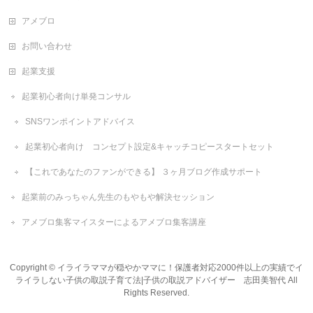
アメブロ
お問い合わせ
起業支援
起業初心者向け単発コンサル
SNSワンポイントアドバイス
起業初心者向け コンセプト設定&キャッチコピースタートセット
【これであなたのファンができる】 ３ヶ月ブログ作成サポート
起業前のみっちゃん先生のもやもや解決セッション
アメブロ集客マイスターによるアメブロ集客講座
Copyright ©
イライラママが穏やかママに！保護者対応2000件以上の実績でイ
ライラしない子供の取説子育て法|子供の取説アドバイザー 志田美智代
All
Rights Reserved.