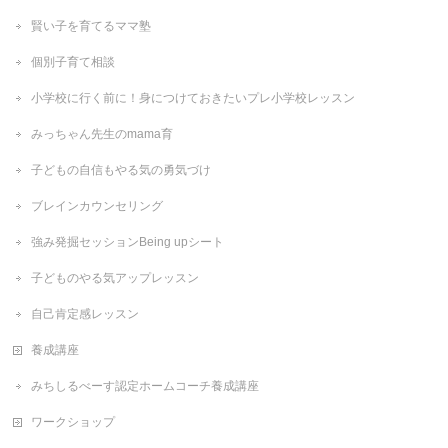
賢い子を育てるママ塾
個別子育て相談
小学校に行く前に！身につけておきたいプレ小学校レッスン
みっちゃん先生のmama育
子どもの自信もやる気の勇気づけ
ブレインカウンセリング
強み発掘セッションBeing upシート
子どものやる気アップレッスン
自己肯定感レッスン
養成講座
みちしるべーす認定ホームコーチ養成講座
ワークショップ