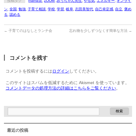
投稿タグ
mama育
,
ZOOM
,
みっちゃん先生
,
やる気
,
エネルギー
,
オンライ
ン
,
全国
,
勉強
,
子育て相談
,
学校
,
学習
,
岐阜
,
志田美智代
,
自己肯定感
,
自立
,
褒め
る
,
認める
←
子育てのはなしとランチ会
忘れ物を少しずつなくす簡単な方法
→
コメントを残す
コメントを投稿するには
ログイン
してください。
このサイトはスパムを低減するために Akismet を使っています。
コメントデータの処理方法の詳細はこちらをご覧ください
。
最近の投稿