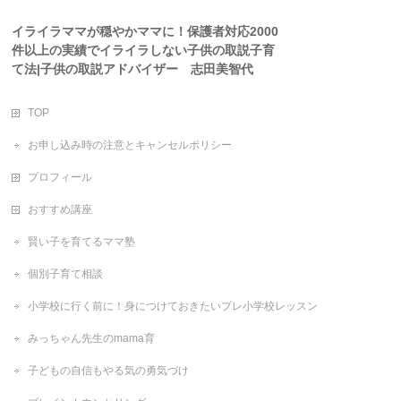
イライラママが穏やかママに！保護者対応2000
件以上の実績でイライラしない子供の取説子育
て法|子供の取説アドバイザー 志田美智代
TOP
お申し込み時の注意とキャンセルポリシー
プロフィール
おすすめ講座
賢い子を育てるママ塾
個別子育て相談
小学校に行く前に！身につけておきたいプレ小学校レッスン
みっちゃん先生のmama育
子どもの自信もやる気の勇気づけ