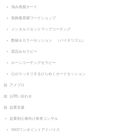
強み発掘カード
装飾曼荼羅ワークショップ
メンタルリセットマップコーチング
数秘＆カラーセッション （バイオリズム）
星読みセラピー
ルーンコーチングセラピー
心がスッキリするひらめくカードセッション
アメブロ
お問い合わせ
起業支援
起業初心者向け単発コンサル
SNSワンポイントアドバイス